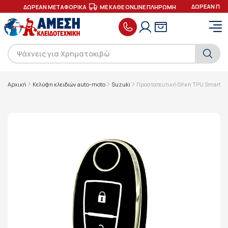
ΔΩΡΕΑΝ ΠΑΡ
ΕΣ
ΔΩΡΕΑΝ ΜΕΤΑΦΟΡΙΚΑ
ΜΕ ΚΑΘΕ ONLINE ΠΛΗΡΩΜΗ
Αρχική
Κελύφη κλειδιών auto-moto
Suzuki
Προστατευτική Θήκη TPU SmartKey