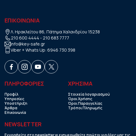
ΕΠΙΚΟΙΝΩΝΙΑ
Λ. Ηρακλείτου 86, Πάτημα Χαλανδρίου 15238
210 600 4444
-
210 683 7777
info@key-safe.gr
Viber + Whats Up:
6946 730 398
ΠΛΗΡΟΦΟΡΙΕΣ
ΧΡHΣΙΜΑ
Προφίλ
Στοιχεία λογαριασμού
Υπηρεσίες
Όροι Χρήσης
Υποστήριξη
Όροι Παραγγελίας
Άρθρα
Τρόποι Πληρωμής
Επικοινωνία
NEWSLETTER
Εγγραφείτε στο newsletter κι ενημερωθείτε πρώτοι για όλες μας τις