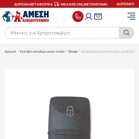
ΔΩΡΕΑΝ ΠΑΡ
ΕΣ
ΔΩΡΕΑΝ ΜΕΤΑΦΟΡΙΚΑ
ΜΕ ΚΑΘΕ ONLINE ΠΛΗΡΩΜΗ
Αρχική
Κελύφη κλειδιών auto-moto
Skoda
Ανταλλακτικό Λαστιχάκι για Κλειδιά