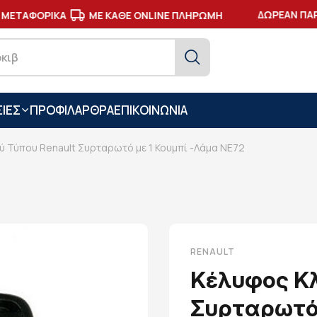
ΔΩΡΕΑΝ ΠΑΡΑ
ΜΕΤΑΦΟΡΙΚΑ
ΜΕ ΚΑΘΕ ONLINE ΠΛΗΡΩΜΗ
ΙΕΣ
ΠΡΟΦΙΛ
ΑΡΘΡΑ
ΕΠΙΚΟΙΝΩΝΙΑ
ύ Τύπου Renault Συρταρωτό με 1 Κουμπί -Λάμα NE72
RENAULT
Κέλυφος Κλ
Συρταρωτό 