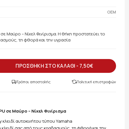
OEM
σε Μαύρο – Νίκελ Φινίρισμα. Η θήκη προστατεύει το
δασμούς, τη φθορά και την υγρασία
ΠΡΟΣΘΗΚΗ ΣΤΟ ΚΑΛΑΘΙ -
7,50€
Τρόποι αποστολής
Πολιτική επιστροφών
U σε Μαύρο – Νίκελ Φινίρισμα
y κλειδί αυτοκινήτου τύπου Yamaha
 κλειδί σας από τους κραδασμούς, τη φθορά και την