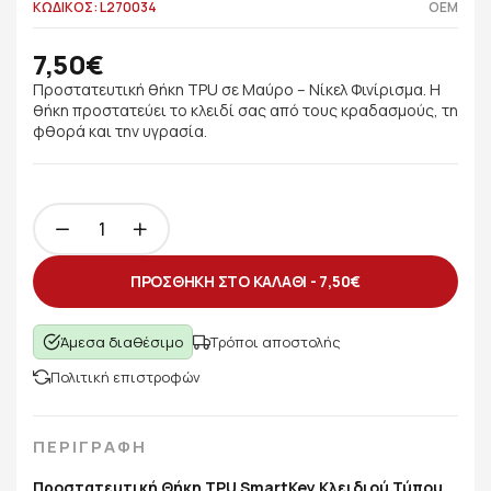
ΚΩΔΙΚΟΣ: L270034
OEM
7,50€
Προστατευτική θήκη TPU σε Μαύρο – Νίκελ Φινίρισμα. Η
θήκη προστατεύει το κλειδί σας από τους κραδασμούς, τη
φθορά και την υγρασία.
ΠΡΟΣΘΗΚΗ ΣΤΟ ΚΑΛΑΘΙ -
7,50€
Άμεσα διαθέσιμο
Τρόποι αποστολής
Πολιτική επιστροφών
ΠΕΡΙΓΡΑΦΗ
Προστατευτική Θήκη TPU SmartKey Κλειδιού Τύπου