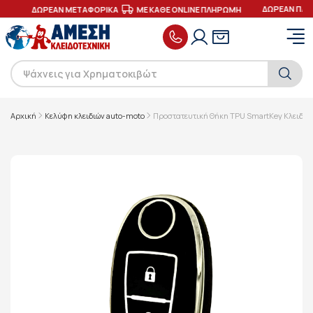
ΔΩΡΕΑΝ ΠΑΡ
ΕΣ
ΔΩΡΕΑΝ ΜΕΤΑΦΟΡΙΚΑ
ΜΕ ΚΑΘΕ ONLINE ΠΛΗΡΩΜΗ
Αρχική
Κελύφη κλειδιών auto-moto
Προστατευτική Θήκη TPU SmartKey Κλειδιο