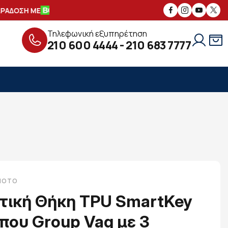
ΑΔΟΣΗ ΜΕ
ΑΣΦΑΛΕΙΣ
ΣΥΝΑΛΛΑΓΕΣ
Τηλεφωνική εξυπηρέτηση
210 600 4444
-
210 683 7777
-MOTO
τική Θήκη TPU SmartKey
ύπου Group Vag με 3