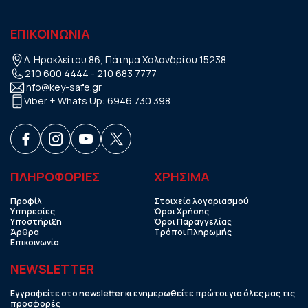
ΕΠΙΚΟΙΝΩΝΙΑ
Λ. Ηρακλείτου 86, Πάτημα Χαλανδρίου 15238
210 600 4444
-
210 683 7777
info@key-safe.gr
Viber + Whats Up:
6946 730 398
ΠΛΗΡΟΦΟΡΙΕΣ
ΧΡHΣΙΜΑ
Προφίλ
Στοιχεία λογαριασμού
Υπηρεσίες
Όροι Χρήσης
Υποστήριξη
Όροι Παραγγελίας
Άρθρα
Τρόποι Πληρωμής
Επικοινωνία
NEWSLETTER
Εγγραφείτε στο newsletter κι ενημερωθείτε πρώτοι για όλες μας τις
προσφορές