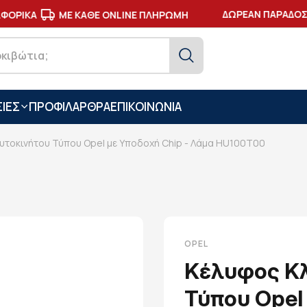
ΔΩΡΕΑΝ ΠΑΡΑΔΟΣΗ
ΟΡΙΚΑ
ΜΕ ΚΑΘΕ ONLINE ΠΛΗΡΩΜΗ
ΙΕΣ
ΠΡΟΦΙΛ
ΑΡΘΡΑ
ΕΠΙΚΟΙΝΩΝΙΑ
υτοκινήτου Τύπου Opel με Υποδοχή Chip - Λάμα HU100T00
OPEL
Κέλυφος Κλ
Τύπου Opel