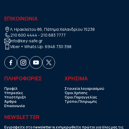
ΕΠΙΚΟΙΝΩΝΙΑ
Λ. Ηρακλείτου 86, Πάτημα Χαλανδρίου 15238
210 600 4444
-
210 683 7777
info@key-safe.gr
Viber + Whats Up:
6946 730 398
ΠΛΗΡΟΦΟΡΙΕΣ
ΧΡHΣΙΜΑ
Προφίλ
Στοιχεία λογαριασμού
Υπηρεσίες
Όροι Χρήσης
Υποστήριξη
Όροι Παραγγελίας
Άρθρα
Τρόποι Πληρωμής
Επικοινωνία
NEWSLETTER
Εγγραφείτε στο newsletter κι ενημερωθείτε πρώτοι για όλες μας τις