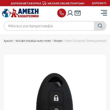
ΔΩΡΕΑΝ ΠΑΡΑ
ΕΣ
ΔΩΡΕΑΝ ΜΕΤΑΦΟΡΙΚΑ
ΜΕ ΚΑΘΕ ONLINE ΠΛΗΡΩΜΗ
Αρχική
Κελύφη κλειδιών auto-moto
Nissan
Θήκη Σιλικόνης Τηλεχειριστηρίου 