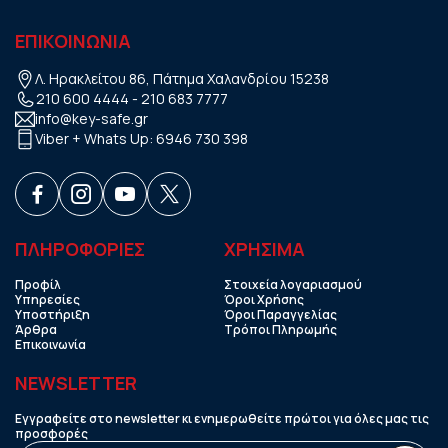
ΕΠΙΚΟΙΝΩΝΙΑ
Λ. Ηρακλείτου 86, Πάτημα Χαλανδρίου 15238
210 600 4444
-
210 683 7777
info@key-safe.gr
Viber + Whats Up:
6946 730 398
ΠΛΗΡΟΦΟΡΙΕΣ
ΧΡHΣΙΜΑ
Προφίλ
Στοιχεία λογαριασμού
Υπηρεσίες
Όροι Χρήσης
Υποστήριξη
Όροι Παραγγελίας
Άρθρα
Τρόποι Πληρωμής
Επικοινωνία
NEWSLETTER
Εγγραφείτε στο newsletter κι ενημερωθείτε πρώτοι για όλες μας τις
προσφορές