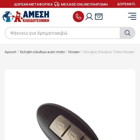
ΔΩΡΕΑΝ ΠΑΡ
ΕΣ
ΔΩΡΕΑΝ ΜΕΤΑΦΟΡΙΚΑ
ΜΕ ΚΑΘΕ ONLINE ΠΛΗΡΩΜΗ
Αρχική
Κελύφη κλειδιών auto-moto
Nissan
Κέλυφος Κλειδιού Τύπου Nissan για