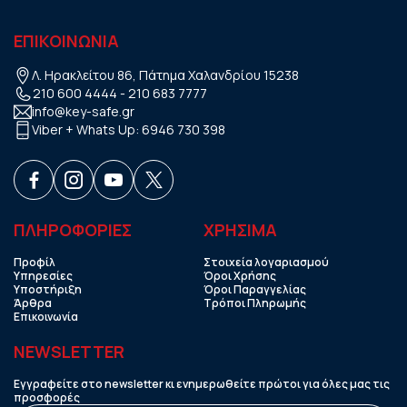
ΕΠΙΚΟΙΝΩΝΙΑ
Λ. Ηρακλείτου 86, Πάτημα Χαλανδρίου 15238
210 600 4444
-
210 683 7777
info@key-safe.gr
Viber + Whats Up:
6946 730 398
ΠΛΗΡΟΦΟΡΙΕΣ
ΧΡHΣΙΜΑ
Προφίλ
Στοιχεία λογαριασμού
Υπηρεσίες
Όροι Χρήσης
Υποστήριξη
Όροι Παραγγελίας
Άρθρα
Τρόποι Πληρωμής
Επικοινωνία
NEWSLETTER
Εγγραφείτε στο newsletter κι ενημερωθείτε πρώτοι για όλες μας τις
προσφορές