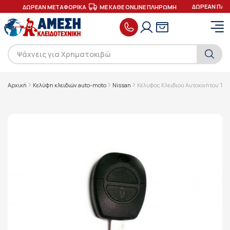
ΔΩΡΕΑΝ ΠΑΡΑ
ΕΣ
ΔΩΡΕΑΝ ΜΕΤΑΦΟΡΙΚΑ
ΜΕ ΚΑΘΕ ONLINE ΠΛΗΡΩΜΗ
Αρχική
Κελύφη κλειδιών auto-moto
Nissan
Κέλυφος Κλειδιού Αυτοκινήτου Τύπ