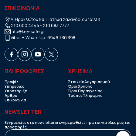
ΕΠΙΚΟΙΝΩΝΙΑ
Λ. Ηρακλείτου 86, Πάτημα Χαλανδρίου 15238
210 600 4444
-
210 683 7777
info@key-safe.gr
Viber + Whats Up:
6946 730 398
ΠΛΗΡΟΦΟΡΙΕΣ
ΧΡHΣΙΜΑ
Προφίλ
Στοιχεία λογαριασμού
Υπηρεσίες
Όροι Χρήσης
Υποστήριξη
Όροι Παραγγελίας
Άρθρα
Τρόποι Πληρωμής
Επικοινωνία
NEWSLETTER
Εγγραφείτε στο newsletter κι ενημερωθείτε πρώτοι για όλες μας τις
προσφορές