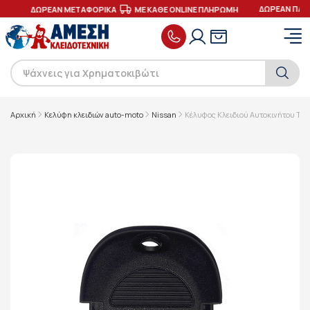
ΔΩΡΕΑΝ ΠΑΡ
ΕΣ
ΔΩΡΕΑΝ ΜΕΤΑΦΟΡΙΚΑ
ΜΕ ΚΑΘΕ ONLINE ΠΛΗΡΩΜΗ
Αρχική
Κελύφη κλειδιών auto-moto
Nissan
Κέλυφος Κλειδιού Αυτοκινήτου Τύπ