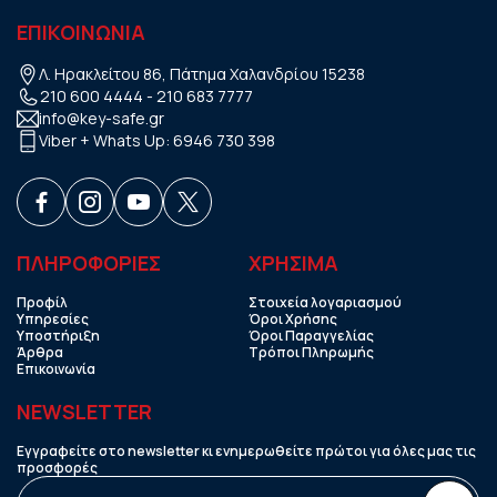
ΕΠΙΚΟΙΝΩΝΙΑ
Λ. Ηρακλείτου 86, Πάτημα Χαλανδρίου 15238
210 600 4444
-
210 683 7777
info@key-safe.gr
Viber + Whats Up:
6946 730 398
ΠΛΗΡΟΦΟΡΙΕΣ
ΧΡHΣΙΜΑ
Προφίλ
Στοιχεία λογαριασμού
Υπηρεσίες
Όροι Χρήσης
Υποστήριξη
Όροι Παραγγελίας
Άρθρα
Τρόποι Πληρωμής
Επικοινωνία
NEWSLETTER
Εγγραφείτε στο newsletter κι ενημερωθείτε πρώτοι για όλες μας τις
προσφορές