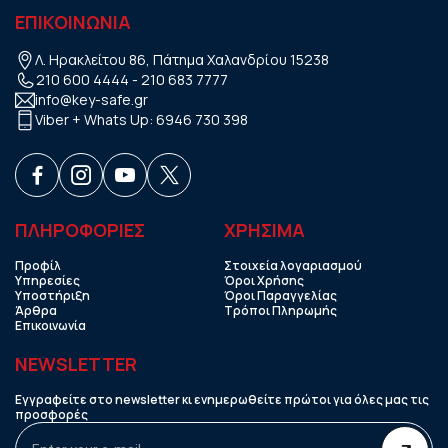
ΕΠΙΚΟΙΝΩΝΙΑ
Λ. Ηρακλείτου 86, Πάτημα Χαλανδρίου 15238
210 600 4444
-
210 683 7777
info@key-safe.gr
Viber + Whats Up:
6946 730 398
ΠΛΗΡΟΦΟΡΙΕΣ
ΧΡHΣΙΜΑ
Προφίλ
Στοιχεία λογαριασμού
Υπηρεσίες
Όροι Χρήσης
Υποστήριξη
Όροι Παραγγελίας
Άρθρα
Τρόποι Πληρωμής
Επικοινωνία
NEWSLETTER
Εγγραφείτε στο newsletter κι ενημερωθείτε πρώτοι για όλες μας τις
προσφορές