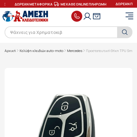
ΔΩΡΕΑΝ ΠΑΡ
ΕΣ
ΔΩΡΕΑΝ ΜΕΤΑΦΟΡΙΚΑ
ΜΕ ΚΑΘΕ ONLINE ΠΛΗΡΩΜΗ
Αρχική
Κελύφη κλειδιών auto-moto
Mercedes
Προστατευτική Θήκη TPU Smart