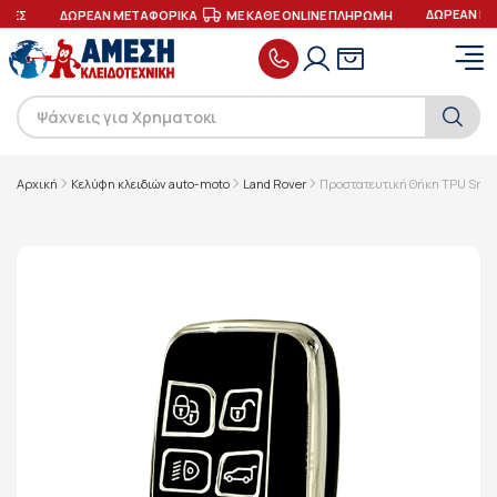
ΔΩΡΕΑΝ ΠΑ
ΓΕΣ
ΔΩΡΕΑΝ ΜΕΤΑΦΟΡΙΚΑ
ΜΕ ΚΑΘΕ ONLINE ΠΛΗΡΩΜΗ
Αρχική
Κελύφη κλειδιών auto-moto
Land Rover
Προστατευτική Θήκη TPU Smart