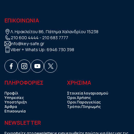
ΕΠΙΚΟΙΝΩΝΙΑ
Λ. Ηρακλείτου 86, Πάτημα Χαλανδρίου 15238
210 600 4444
-
210 683 7777
info@key-safe.gr
Viber + Whats Up:
6946 730 398
ΠΛΗΡΟΦΟΡΙΕΣ
ΧΡHΣΙΜΑ
Προφίλ
Στοιχεία λογαριασμού
Υπηρεσίες
Όροι Χρήσης
Υποστήριξη
Όροι Παραγγελίας
Άρθρα
Τρόποι Πληρωμής
Επικοινωνία
NEWSLETTER
Εγγραφείτε στο newsletter κι ενημερωθείτε πρώτοι για όλες μας τις