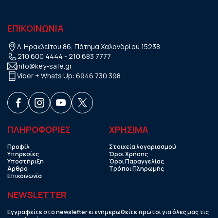
ΕΠΙΚΟΙΝΩΝΙΑ
Λ. Ηρακλείτου 86, Πάτημα Χαλανδρίου 15238
210 600 4444
-
210 683 7777
info@key-safe.gr
Viber + Whats Up:
6946 730 398
ΠΛΗΡΟΦΟΡΙΕΣ
ΧΡHΣΙΜΑ
Προφίλ
Στοιχεία λογαριασμού
Υπηρεσίες
Όροι Χρήσης
Υποστήριξη
Όροι Παραγγελίας
Άρθρα
Τρόποι Πληρωμής
Επικοινωνία
NEWSLETTER
Εγγραφείτε στο newsletter κι ενημερωθείτε πρώτοι για όλες μας τις