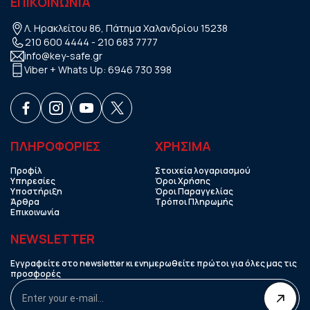
ΕΠΙΚΟΙΝΩΝΙΑ
Λ. Ηρακλείτου 86, Πάτημα Χαλανδρίου 15238
210 600 4444
-
210 683 7777
info@key-safe.gr
Viber + Whats Up:
6946 730 398
ΠΛΗΡΟΦΟΡΙΕΣ
ΧΡHΣΙΜΑ
Προφίλ
Στοιχεία λογαριασμού
Υπηρεσίες
Όροι Χρήσης
Υποστήριξη
Όροι Παραγγελίας
Άρθρα
Τρόποι Πληρωμής
Επικοινωνία
NEWSLETTER
Εγγραφείτε στο newsletter κι ενημερωθείτε πρώτοι για όλες μας τις
προσφορές