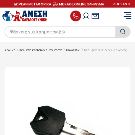
ΔΩΡΕΑΝ ΠΑΡ
ΕΣ
ΔΩΡΕΑΝ ΜΕΤΑΦΟΡΙΚΑ
ΜΕ ΚΑΘΕ ONLINE ΠΛΗΡΩΜΗ
Αρχική
Κελύφη κλειδιών auto-moto
Kawasaki
Κέλυφος Κλειδιού Μηχανής Τύπ