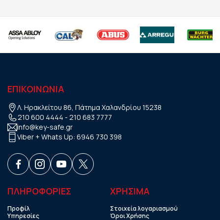
ΕΠΙΚΟΙΝΩΝΙΑ
Λ. Ηρακλείτου 86, Πάτημα Χαλανδρίου 15238
210 600 4444
-
210 683 7777
info@key-safe.gr
Viber + Whats Up:
6946 730 398
ΠΛΗΡΟΦΟΡΙΕΣ
ΧΡHΣΙΜΑ
Προφίλ
Στοιχεία λογαριασμού
Υπηρεσίες
Όροι Χρήσης