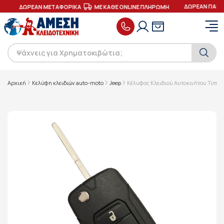
ΔΩΡΕΑΝ ΠΑΡΑ
Σ
ΔΩΡΕΑΝ ΜΕΤΑΦΟΡΙΚΑ
ΜΕ ΚΑΘΕ ONLINE ΠΛΗΡΩΜΗ
Αρχική
Κελύφη κλειδιών auto-moto
Jeep
Κέλυφος Κλειδιού Αυτοκινήτου Τύπου 