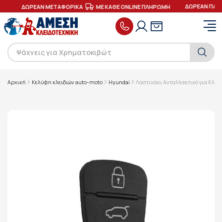
ΔΩΡΕΑΝ ΠΑΡΑ
ΕΣ
ΔΩΡΕΑΝ ΜΕΤΑΦΟΡΙΚΑ
ΜΕ ΚΑΘΕ ONLINE ΠΛΗΡΩΜΗ
Αρχική
Κελύφη κλειδιών auto-moto
Hyundai
Λαστιχάκι Ανταλλακτικό για Κλει