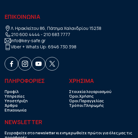
ΕΠΙΚΟΙΝΩΝΙΑ
Λ. Ηρακλείτου 86, Πάτημα Χαλανδρίου 15238
210 600 4444
-
210 683 7777
info@key-safe.gr
Viber + Whats Up:
6946 730 398
ΠΛΗΡΟΦΟΡΙΕΣ
ΧΡHΣΙΜΑ
Προφίλ
Στοιχεία λογαριασμού
Υπηρεσίες
Όροι Χρήσης
Υποστήριξη
Όροι Παραγγελίας
Άρθρα
Τρόποι Πληρωμής
Επικοινωνία
NEWSLETTER
Εγγραφείτε στο newsletter κι ενημερωθείτε πρώτοι για όλες μας τις
προσφορές