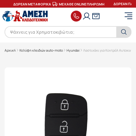
ΔΩΡΕΑΝ ΠΑΡΑ
ΕΣ
ΔΩΡΕΑΝ ΜΕΤΑΦΟΡΙΚΑ
ΜΕ ΚΑΘΕ ONLINE ΠΛΗΡΩΜΗ
Αρχική
Κελύφη κλειδιών auto-moto
Hyundai
Λαστιχάκι για Κοντρόλ Αυτοκινήτω