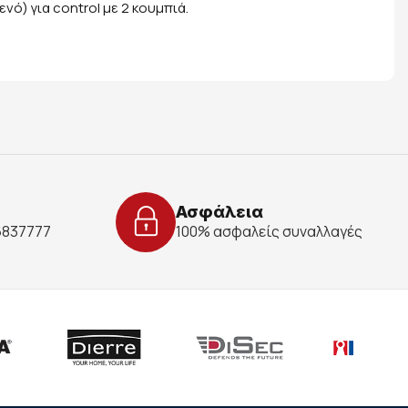
νό) για control με 2 κουμπιά.
Ασφάλεια
 6837777
100% ασφαλείς συναλλαγές