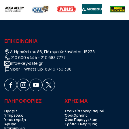
ΕΠΙΚΟΙΝΩΝΙΑ
Λ. Ηρακλείτου 86, Πάτημα Χαλανδρίου 15238
210 600 4444
-
210 683 7777
info@key-safe.gr
Viber + Whats Up:
6946 730 398
ΠΛΗΡΟΦΟΡΙΕΣ
ΧΡHΣΙΜΑ
Προφίλ
Στοιχεία λογαριασμού
Υπηρεσίες
Όροι Χρήσης
Υποστήριξη
Όροι Παραγγελίας
Άρθρα
Τρόποι Πληρωμής
Επικοινωνία