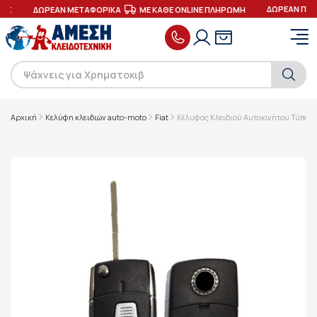
ΔΩΡΕΑΝ ΠΑΡ
ΕΣ
ΔΩΡΕΑΝ ΜΕΤΑΦΟΡΙΚΑ
ΜΕ ΚΑΘΕ ONLINE ΠΛΗΡΩΜΗ
Αρχική
Κελύφη κλειδιών auto-moto
Fiat
Κέλυφος Κλειδιού Αυτοκινήτου Τύπου F