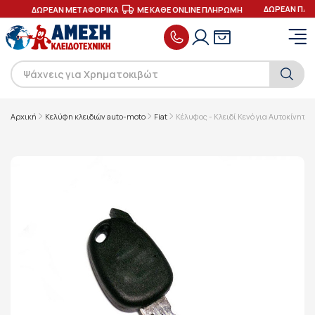
ΔΩΡΕΑΝ ΠΑΡ
ΕΣ
ΔΩΡΕΑΝ ΜΕΤΑΦΟΡΙΚΑ
ΜΕ ΚΑΘΕ ONLINE ΠΛΗΡΩΜΗ
Αρχική
Κελύφη κλειδιών auto-moto
Fiat
Κέλυφος - Κλειδί Κενό για Αυτοκίνητο