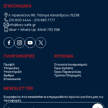
ΕΠΙΚΟΙΝΩΝΙΑ
Λ. Ηρακλείτου 86, Πάτημα Χαλανδρίου 15238
210 600 4444
-
210 683 7777
info@key-safe.gr
Viber + Whats Up:
6946 730 398
ΠΛΗΡΟΦΟΡΙΕΣ
ΧΡHΣΙΜΑ
Προφίλ
Στοιχεία λογαριασμού
Υπηρεσίες
Όροι Χρήσης
Υποστήριξη
Όροι Παραγγελίας
Άρθρα
Τρόποι Πληρωμής
Επικοινωνία
NEWSLETTER
Εγγραφείτε στο newsletter κι ενημερωθείτε πρώτοι για όλες μας τις
προσφορές