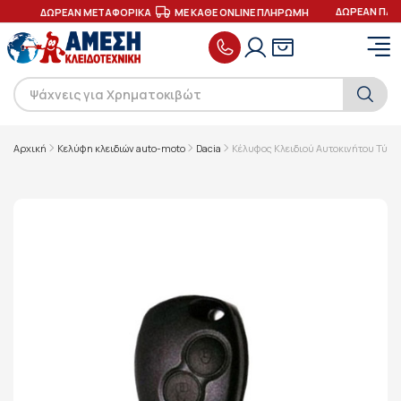
ΔΩΡΕΑΝ ΠΑΡ
ΕΣ
ΔΩΡΕΑΝ ΜΕΤΑΦΟΡΙΚΑ
ΜΕ ΚΑΘΕ ONLINE ΠΛΗΡΩΜΗ
Αρχική
Κελύφη κλειδιών auto-moto
Dacia
Κέλυφος Κλειδιού Αυτοκινήτου Τύπου