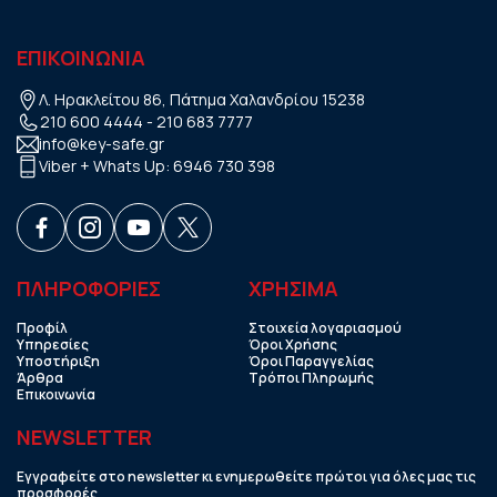
ΕΠΙΚΟΙΝΩΝΙΑ
Λ. Ηρακλείτου 86, Πάτημα Χαλανδρίου 15238
210 600 4444
-
210 683 7777
info@key-safe.gr
Viber + Whats Up:
6946 730 398
ΠΛΗΡΟΦΟΡΙΕΣ
ΧΡHΣΙΜΑ
Προφίλ
Στοιχεία λογαριασμού
Υπηρεσίες
Όροι Χρήσης
Υποστήριξη
Όροι Παραγγελίας
Άρθρα
Τρόποι Πληρωμής
Επικοινωνία
NEWSLETTER
Εγγραφείτε στο newsletter κι ενημερωθείτε πρώτοι για όλες μας τις
προσφορές