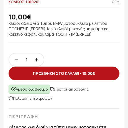
ΚΩΔΙΚΟΣ: L010201
OEM
10,00€
Κλειδί άδειο για Τύπου BMW μοτοσυκλέτα με λεπίδα
TOOHF71P (ERREBI). Κενό κλειδί μηχανής με μαύρο και
κόκκινο κεφάλι και λάμα TOOHF71P (ERREBI)
ΠΡΟΣΘΗΚΗ ΣΤΟ ΚΑΛΑΘΙ -
10,00€
Άμεσα διαθέσιμο
Τρόποι αποστολής
Πολιτική επιστροφών
ΠΕΡΙΓΡΑΦΗ
Κέλυφος κλειδιού για τύπου BMW μοτοσυκλέτα
.