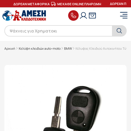
ΔΩΡΕΑΝ ΠΑΡ
ΕΣ
ΔΩΡΕΑΝ ΜΕΤΑΦΟΡΙΚΑ
ΜΕ ΚΑΘΕ ONLINE ΠΛΗΡΩΜΗ
Αρχική
Κελύφη κλειδιών auto-moto
BMW
Κέλυφος Κλειδιού Αυτοκινήτου Τύπο