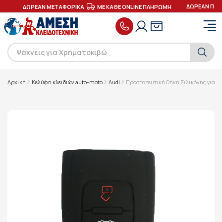
ΔΩΡΕΑΝ ΠΑΡ
ΕΣ
ΔΩΡΕΑΝ ΜΕΤΑΦΟΡΙΚΑ
ΜΕ ΚΑΘΕ ONLINE ΠΛΗΡΩΜΗ
Αρχική
Κελύφη κλειδιών auto-moto
Audi
Προστατευτική Θήκη Σιλικόνης για Sm