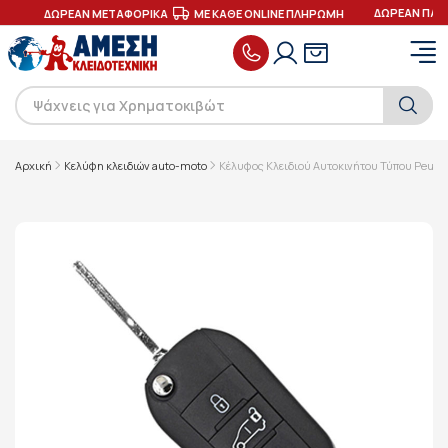
ΔΩΡΕΑΝ ΠΑΡΑ
ΕΣ
ΔΩΡΕΑΝ ΜΕΤΑΦΟΡΙΚΑ
ΜΕ ΚΑΘΕ ONLINE ΠΛΗΡΩΜΗ
Αρχική
Κελύφη κλειδιών auto-moto
Κέλυφος Κλειδιού Αυτοκινήτου Τύπου Peugeo