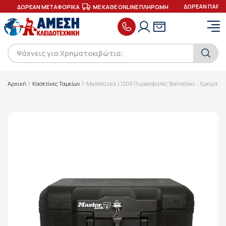
ΔΩΡΕΑΝ ΠΑΡΑΔ
ΔΩΡΕΑΝ ΜΕΤΑΦΟΡΙΚΑ
ΜΕ ΚΑΘΕ ONLINE ΠΛΗΡΩΜΗ
Αρχική
Κασετίνες Ταμείων
MasterLock L1200 Πυρασφαλές Βαλιτσάκι - Χρηματοκ