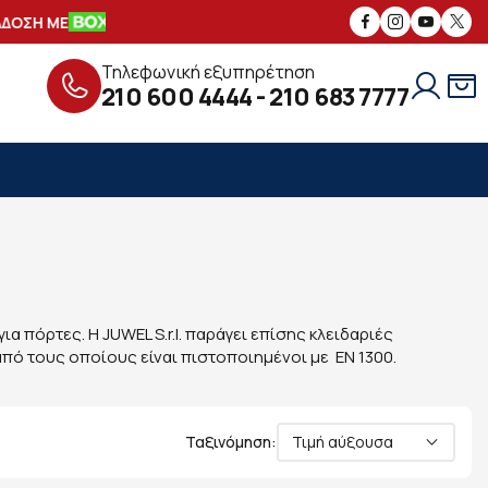
ΟΣΗ ΜΕ
ΑΣΦΑΛΕΙΣ
ΣΥΝΑΛΛΑΓΕΣ
Δ
Τηλεφωνική εξυπηρέτηση
210 600 4444
-
210 683 7777
α πόρτες. Η JUWEL S.r.l. παράγει επίσης κλειδαριές
πό τους οποίους είναι πιστοποιημένοι με EN 1300.
Ταξινόμηση:
Τιμή αύξουσα