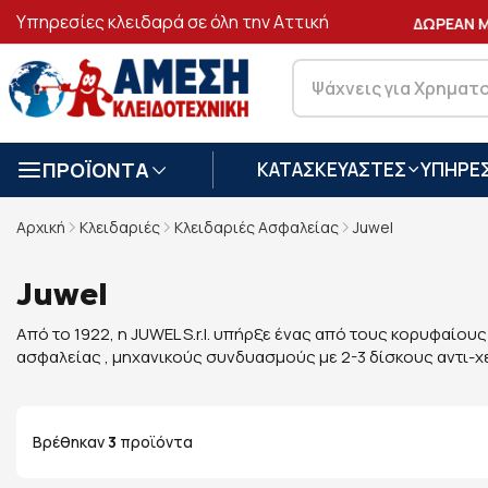
Υπηρεσίες κλειδαρά σε όλη την Αττική
ΑΣΦΑΛΕΙΣ
ΣΥΝΑΛΛΑΓΕΣ
ΔΩΡΕΑΝ ΜΕ
ΠΡΟΪΟΝΤΑ
ΚΑΤΑΣΚΕΥΑΣΤΕΣ
ΥΠΗΡΕΣ
Αρχική
Κλειδαριές
Κλειδαριές Ασφαλείας
Juwel
Juwel
Από το 1922, η JUWEL S.r.l. υπήρξε ένας από τους κορυφαίου
ασφαλείας , μηχανικούς συνδυασμούς με 2-3 δίσκους αντι-χ
Βρέθηκαν
3
προϊόντα