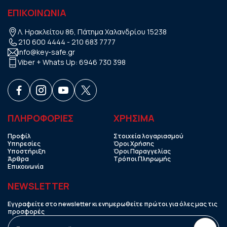
ΕΠΙΚΟΙΝΩΝΙΑ
Λ. Ηρακλείτου 86, Πάτημα Χαλανδρίου 15238
210 600 4444
-
210 683 7777
info@key-safe.gr
Viber + Whats Up:
6946 730 398
ΠΛΗΡΟΦΟΡΙΕΣ
ΧΡHΣΙΜΑ
Προφίλ
Στοιχεία λογαριασμού
Υπηρεσίες
Όροι Χρήσης
Υποστήριξη
Όροι Παραγγελίας
Άρθρα
Τρόποι Πληρωμής
Επικοινωνία
NEWSLETTER
Εγγραφείτε στο newsletter κι ενημερωθείτε πρώτοι για όλες μας τις
προσφορές