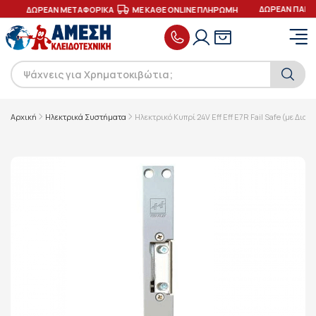
ΔΩΡΕΑΝ ΠΑΡΑΔ
Σ
ΔΩΡΕΑΝ ΜΕΤΑΦΟΡΙΚΑ
ΜΕ ΚΑΘΕ ONLINE ΠΛΗΡΩΜΗ
Αρχική
Ηλεκτρικά Συστήματα
Ηλεκτρικό Κυπρί 24V Eff Eff E7R Fail Safe (με Δια