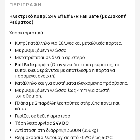
ΠΕΡΙΓΡΑΦΗ
Ηλεκτρικό Κυπρί 24V Eff Eff E7R Fail Safe (με Διακοπή
Ρεύματος)
Χαρακτηριστικά
Κυπρί κατάλληλο για ξύλινες και μεταλλικές πόρτες.
Με ρυθμιζόμενη γλώσσα.
Μετατρέπεται σε δεξί ή αριστερό.
Fail Safe
μορφή.(Οταν γίνει διακοπή ρεύματος, το
κυπρί ελευθερώνεται με αποτέλεσμα η πόρτα να
παραμένει ανοιχτή)
Κατάλληλο και για συστήματα ελεγχόμενης πρόσβασης.
Με ρυθμιζόμενη γλώσσα έως 4mm για σωστή
τοποθέτηση.
Πλάκα με 2 παράλληλες τρύπες στήριξης πάνω και
κάτω.
Γυρίζει σε δεξί ή αριστερό
Τάση λειτουργίας
24V DC
Αντίσταση στη διάρρηξη 3500N (356kg)
Θερμοκρασία λειτουργίας από -15°C έως 40°C