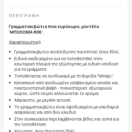
ΠΕΡΙΓΡΑΦΗ
Γραμματοκιβώτιο Inox ευρύχωρο, μοντέλο
'ΜΠΟΛΩΝΙΑ 806'.
Χαρακτηριστικ
ά
Γραμματοκιβωτιο ανοξείδωτης ποιότητας (inox 304).
Ειδικά σχεδιασμένο για να τοποθετηθεί στην
εσωτερική πλευρά της εξώπορτας με ειδική υποδοχή
για τα γράμματα.
Τοποθετείται σε συνδυασμό με τη θυρίδα "Μπάρι".
Κατασκευή από ανοδιωμένο γαλβανισμένο ατσάλι και
ηλεκτροστατική βαφή - πολυεστερική, εξωτερικού
χώρου, ώστε να μην αλλοιώνεται το χρώμα.
Άθραυστο, με μεγάλη αντοχή.
Το γραμματοκιβώτιο είναι εφοδιασμένο με κλειδαριά
ασφαλείας και από δύο κλειδιά.
Στην συσκευασία περιλαμβάνονται βίδες και ούπα για
την τοποθέτηση.
Χρώματα: Inox (ποιότητα 304)