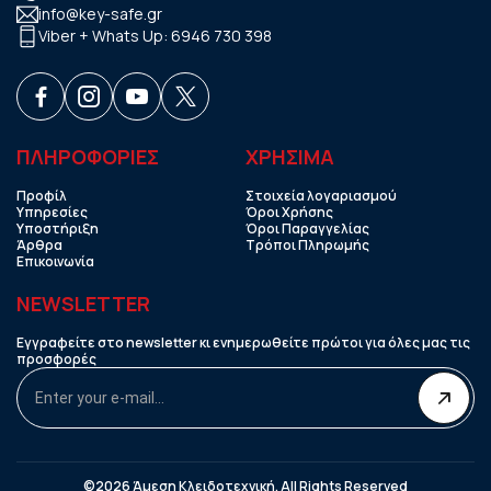
info@key-safe.gr
Viber + Whats Up:
6946 730 398
ΠΛΗΡΟΦΟΡΙΕΣ
ΧΡHΣΙΜΑ
Προφίλ
Στοιχεία λογαριασμού
Υπηρεσίες
Όροι Χρήσης
Υποστήριξη
Όροι Παραγγελίας
Άρθρα
Τρόποι Πληρωμής
Επικοινωνία
NEWSLETTER
Εγγραφείτε στο newsletter κι ενημερωθείτε πρώτοι για όλες μας τις
προσφορές
©2026 Άμεση Κλειδοτεχνική. All Rights Reserved