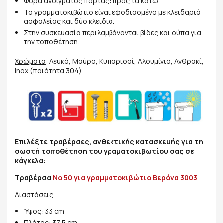
Φορά ανοίγματος πόρτας: προς τα κάτω.
Το γραμματοκιβώτιο είναι εφοδιασμένο με κλειδαριά
ασφαλείας και δύο κλειδιά.
Στην συσκευασία περιλαμβάνονται βίδες και ούπα για
την τοποθέτηση.
Χρώματα
: Λευκό, Μαύρο, Κυπαρισσί, Αλουμίνιο, Ανθρακί,
Inox (ποιότητα 304)
Επιλέξτε
τραβέρσες
, ανθεκτικής κατασκευής για τη
σωστή τοποθέτηση του γραματοκιβωτίου σας σε
κάγκελα:
Τραβέρσα
Νο 50 για γραμματοκιβώτιο Βερόνα 3003
Διαστάσεις
Ύψος: 33 cm
Πλάτος: 37,5 cm