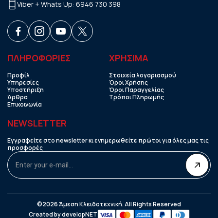
Viber + Whats Up:
6946 730 398
ΠΛΗΡΟΦΟΡΙΕΣ
ΧΡHΣΙΜΑ
Προφίλ
Στοιχεία λογαριασμού
Υπηρεσίες
Όροι Χρήσης
Υποστήριξη
Όροι Παραγγελίας
Άρθρα
Τρόποι Πληρωμής
Επικοινωνία
NEWSLETTER
Εγγραφείτε στο newsletter κι ενημερωθείτε πρώτοι για όλες μας τις
προσφορές
©2026 Άμεση Κλειδοτεχνική. All Rights Reserved
Created by
developNET