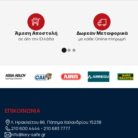
Άμεση Αποστολή
Δωρεάν Μεταφορικά
σε όλη την Ελλάδα
με κάθε Online πληρωμή
ΕΠΙΚΟΙΝΩΝΙΑ
Λ. Ηρακλείτου 86, Πάτημα Χαλανδρίου 15238
210 600 4444
-
210 683 7777
info@key-safe.gr