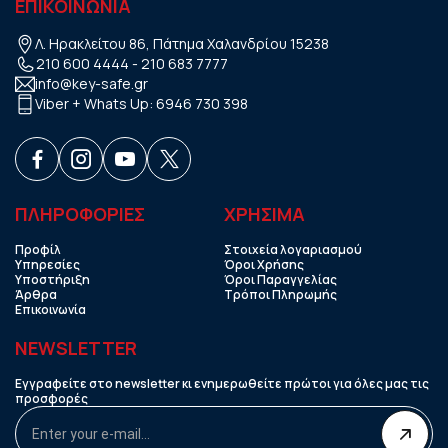
ΕΠΙΚΟΙΝΩΝΙΑ
Λ. Ηρακλείτου 86, Πάτημα Χαλανδρίου 15238
210 600 4444
-
210 683 7777
info@key-safe.gr
Viber + Whats Up:
6946 730 398
ΠΛΗΡΟΦΟΡΙΕΣ
ΧΡHΣΙΜΑ
Προφίλ
Στοιχεία λογαριασμού
Υπηρεσίες
Όροι Χρήσης
Υποστήριξη
Όροι Παραγγελίας
Άρθρα
Τρόποι Πληρωμής
Επικοινωνία
NEWSLETTER
Εγγραφείτε στο newsletter κι ενημερωθείτε πρώτοι για όλες μας τις
προσφορές