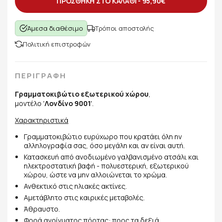
ΠΡΟΣΘΗΚΗ ΣΤΟ ΚΑΛΑΘΙ -
95,90€
Άμεσα διαθέσιμο
Τρόποι αποστολής
Πολιτική επιστροφών
ΠΕΡΙΓΡΑΦΗ
Γραμματοκιβώτιο εξωτερικού χώρου
,
μοντέλο '
Λονδίνο 9001
'.
Χαρακτηριστικά
Γραμματοκιβώτιο ευρύχωρο που κρατάει όλη ην
αλληλογραφία σας, όσο μεγάλη και αν είναι αυτή.
Κατασκευή από ανοδιωμένο γαλβανισμένο ατσάλι και
ηλεκτροστατική βαφή - πολυεστερική, εξωτερικού
χώρου, ώστε να μην αλλοιώνεται το χρώμα.
Ανθεκτικό στις ηλιακές ακτίνες.
Αμετάβλητο στις καιρικές μεταβολές.
Άθραυστο.
Φορά ανοίγματος πόρτας: προς τα δεξιά.