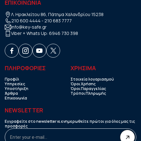
ΕΠΙΚΟΙΝΩΝΙΑ
Λ. Ηρακλείτου 86, Πάτημα Χαλανδρίου 15238
210 600 4444
-
210 683 7777
info@key-safe.gr
Viber + Whats Up:
6946 730 398
ΠΛΗΡΟΦΟΡΙΕΣ
ΧΡHΣΙΜΑ
Προφίλ
Στοιχεία λογαριασμού
Υπηρεσίες
Όροι Χρήσης
Υποστήριξη
Όροι Παραγγελίας
Άρθρα
Τρόποι Πληρωμής
Επικοινωνία
NEWSLETTER
Εγγραφείτε στο newsletter κι ενημερωθείτε πρώτοι για όλες μας τις
προσφορές