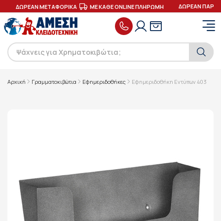
ΔΩΡΕΑΝ ΠΑΡΑΔΟ
ΔΩΡΕΑΝ ΜΕΤΑΦΟΡΙΚΑ
ΜΕ ΚΑΘΕ ONLINE ΠΛΗΡΩΜΗ
Αρχική
Γραμματοκιβώτια
Εφημεριδοθήκες
Εφημεριδοθήκη Εντύπων 403