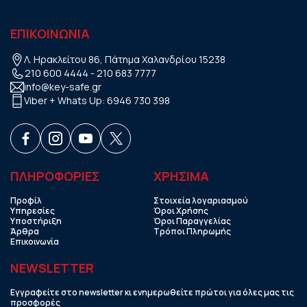
ΕΠΙΚΟΙΝΩΝΙΑ
Λ. Ηρακλείτου 86, Πάτημα Χαλανδρίου 15238
210 600 4444
-
210 683 7777
info@key-safe.gr
Viber + Whats Up:
6946 730 398
ΠΛΗΡΟΦΟΡΙΕΣ
ΧΡHΣΙΜΑ
Προφίλ
Στοιχεία λογαριασμού
Υπηρεσίες
Όροι Χρήσης
Υποστήριξη
Όροι Παραγγελίας
Άρθρα
Τρόποι Πληρωμής
Επικοινωνία
NEWSLETTER
Εγγραφείτε στο newsletter κι ενημερωθείτε πρώτοι για όλες μας τις
προσφορές