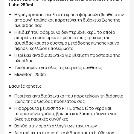
Lube 250ml
Η γρήγορη και εύκολη στη χρήση φόρμουλα βοηθά στην
αποφυγή τριβής και παρατείνει τη διάρκεια ζωής της
αλυσίδας σας.
Η ειδική του φόρμουλα δεν περιέχει κερί, το οποίο
μπορεί να συσσωρευτεί μέσα στους κρίκους της
αλυσίδας και στο σύστημα μετάδοσης κίνησης και να
αφήσει κολλώδη υπολείμματα.
Περιέχει αντιδιαβρωτικά για βέλτιστη προστασία της
αλυσίδας.
Σχεδιασμένο για όλες τις καιρικές συνθήκες.
Μέγεθος: 250ml
Βασικές χρήσεις:
Περιέχει αντιδιαβρωτικά που παρατείνουν τη διάρκεια
ζωής της αλυσίδας ποδηλάτου σας
Η φόρμουλα με βάση το PTFE απωθεί το νερό και
απομακρύνει γράσο, βρωμιά και λάσπη, ιδανικό για
όλες τις καιρικές συνθήκες
Βοηθά στην ομαλή αλλαγή των ταχυτήτων
Αποτρέπει τη σκουριά, τη φθορά και τη διάβρωση