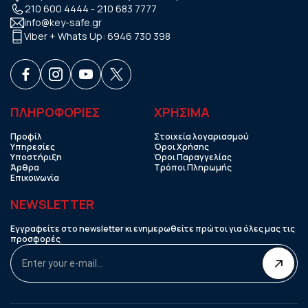
210 600 4444
-
210 683 7777
info@key-safe.gr
Viber + Whats Up:
6946 730 398
ΠΛΗΡΟΦΟΡΙΕΣ
ΧΡHΣΙΜΑ
Προφίλ
Στοιχεία λογαριασμού
Υπηρεσίες
Όροι Χρήσης
Υποστήριξη
Όροι Παραγγελίας
Άρθρα
Τρόποι Πληρωμής
Επικοινωνία
NEWSLETTER
Εγγραφείτε στο newsletter κι ενημερωθείτε πρώτοι για όλες μας τις
προσφορές