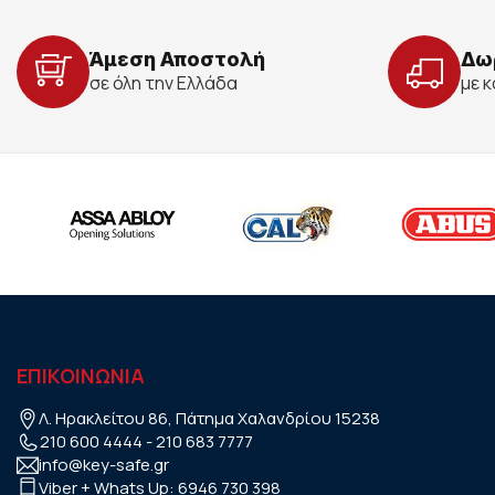
Άμεση Αποστολή
Δω
σε όλη την Ελλάδα
με 
ΕΠΙΚΟΙΝΩΝΙΑ
Λ. Ηρακλείτου 86, Πάτημα Χαλανδρίου 15238
210 600 4444
-
210 683 7777
info@key-safe.gr
Viber + Whats Up:
6946 730 398