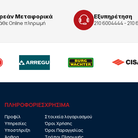
ρεάν Μεταφορικά
Εξυπηρέτηση
κάθε Online πληρωμή
210 6004444 - 210
ΠΛΗΡΟΦΟΡΙΕΣ
ΧΡHΣΙΜΑ
Προφίλ
Στοιχεία λογαριασμού
Υπηρεσίες
Όροι Χρήσης
Υποστήριξη
Όροι Παραγγελίας
Άρθρα
Τρόποι Πληρωμής